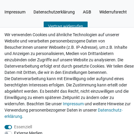
Impressum
Daten­schutz­erklärung
AGB
Widerrufs­recht
Vertrag widerrufen
Wir verwenden Cookies und ähnliche Technologien auf unserer
Website und verarbeiten personenbezogene Daten von
Besucher:innen unserer Webseite (z.B. IP-Adresse), um z.B. Inhalte
und Anzeigen zu personalisieren, Medien von Drittanbietern
einzubinden oder Zugriffe auf unsere Website zu analysieren. Die
Hatte etwas bestellt was fehlerhaft versendet
wurde. Mein Anliegen habe ich mitgeteilt und sofort
Datenverarbeitung erfolgt erst durch gesetzte Cookies. Wir teilen diese
Er...
Daten mit Dritten, die wir in den Einstellungen benennen.
Die Datenverarbeitung kann mit Einwilligung oder aufgrund eines
Datum der Veröffentlichung: 17.07.2026
Datum der Kauferfahrung: 10.07.2026
berechtigten Interesses erfolgen. Die Zustimmung kann erteilt oder
abgelehnt werden. Es besteht das Recht, nicht einzuwilligen und die
Einwilligung zu einem späteren Zeitpunkt zu ändern oder zu
widerrufen. Beachten Sie unser
Impressum
und weitere Hinweise zur
Verwendung personenbezogener Daten in unserer
Daten­schutz­
erklärung
.
495 Bewertungen
Essenziell
Externe Medien