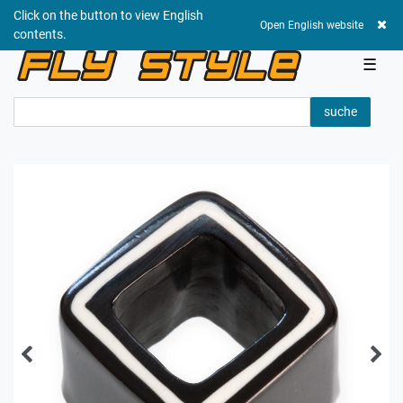
Click on the button to view English
0,00 EUR
Open English website
contents.
☰
suche