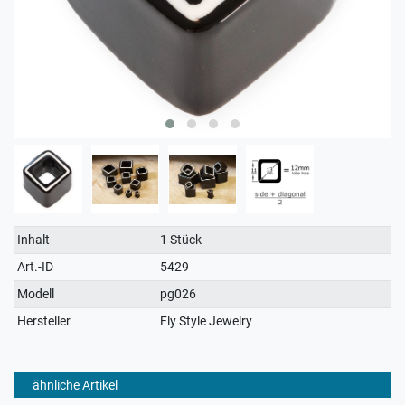
Technisches
Wert
Inhalt
1 Stück
Merkmal
Art.-ID
5429
Modell
pg026
Hersteller
Fly Style Jewelry
ähnliche Artikel