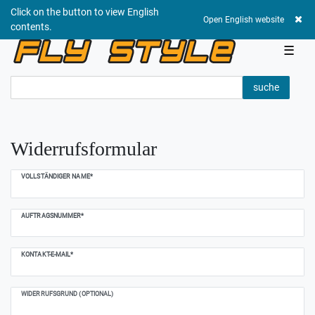
Click on the button to view English
0,00 EUR
Open English website
contents.
☰
suche
Widerrufs­formular
Ceres::Template.mailFormHoneypotLabel
VOLLSTÄNDIGER NAME*
AUFTRAGSNUMMER*
KONTAKT-E-MAIL*
WIDERRUFSGRUND (OPTIONAL)