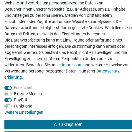
Vertrag widerrufen
Website und verarbeiten personenbezogene Daten von
Besucher:innen unserer Webseite (z.B. IP-Adresse), um z.B. Inhalte
und Anzeigen zu personalisieren, Medien von Drittanbietern
einzubinden oder Zugriffe auf unsere Website zu analysieren. Die
Datenverarbeitung erfolgt erst durch gesetzte Cookies. Wir teilen diese
Daten mit Dritten, die wir in den Einstellungen benennen.
Hatte etwas bestellt was fehlerhaft versendet
Die Datenverarbeitung kann mit Einwilligung oder aufgrund eines
wurde. Mein Anliegen habe ich mitgeteilt und sofort
Er...
berechtigten Interesses erfolgen. Die Zustimmung kann erteilt oder
abgelehnt werden. Es besteht das Recht, nicht einzuwilligen und die
Datum der Veröffentlichung: 17.07.2026
Einwilligung zu einem späteren Zeitpunkt zu ändern oder zu
Datum der Kauferfahrung: 10.07.2026
widerrufen. Beachten Sie unser
Impressum
und weitere Hinweise zur
Verwendung personenbezogener Daten in unserer
Daten­schutz­
erklärung
.
Essenziell
495 Bewertungen
Externe Medien
PayPal
Funktional
Weitere Einstellungen
Alle akzeptieren