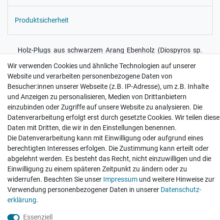
Produktsicherheit
Holz-Plugs aus schwarzem Arang Ebenholz (Diospyros sp.
"kayu arang", Herkunft Indonesien) und rot schimmernden
Wir verwenden Cookies und ähnliche Technologien auf unserer
Blutholz
Website und verarbeiten personenbezogene Daten von
Besucher:innen unserer Webseite (z.B. IP-Adresse), um z.B. Inhalte
Handarbeit aus natürlichen Materialien: leichte
und Anzeigen zu personalisieren, Medien von Drittanbietern
Abweichungen in Stärke (+/-1 mm), Form, Farbe und
einzubinden oder Zugriffe auf unsere Website zu analysieren. Die
Struktur möglich
Datenverarbeitung erfolgt erst durch gesetzte Cookies. Wir teilen diese
Daten mit Dritten, die wir in den Einstellungen benennen.
Die Datenverarbeitung kann mit Einwilligung oder aufgrund eines
berechtigten Interesses erfolgen. Die Zustimmung kann erteilt oder
abgelehnt werden. Es besteht das Recht, nicht einzuwilligen und die
Kontakt
Einwilligung zu einem späteren Zeitpunkt zu ändern oder zu
Zahlung und Versand
widerrufen. Beachten Sie unser
Impressum
und weitere Hinweise zur
Verwendung personenbezogener Daten in unserer
Daten­schutz­
erklärung
.
Impressum
Daten­schutz­erklärung
AGB
Widerrufs­recht
Essenziell