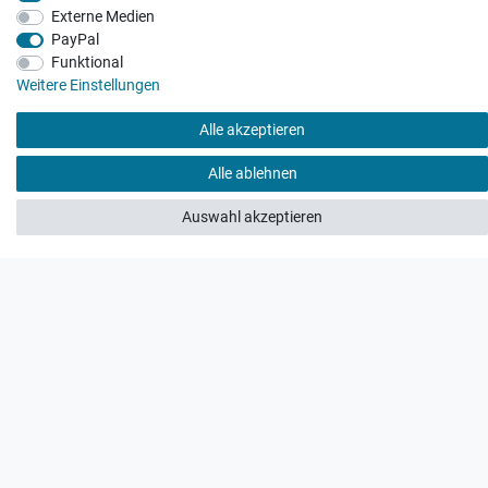
Externe Medien
Vertrag widerrufen
PayPal
Funktional
Weitere Einstellungen
Alle akzeptieren
Hatte etwas bestellt was fehlerhaft versendet
wurde. Mein Anliegen habe ich mitgeteilt und sofort
Alle ablehnen
Er...
Datum der Veröffentlichung: 17.07.2026
Auswahl akzeptieren
Datum der Kauferfahrung: 10.07.2026
495 Bewertungen