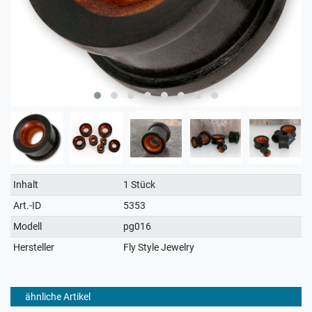
Technisches
Wert
Inhalt
1 Stück
Merkmal
Art.-ID
5353
Modell
pg016
Hersteller
Fly Style Jewelry
ähnliche Artikel