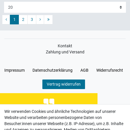
1
2
3
Kontakt
Zahlung und Versand
Impressum
Daten­schutz­erklärung
AGB
Widerrufs­recht
Vertrag widerrufen
Wir verwenden Cookies und ähnliche Technologien auf unserer
Top Armband, wunderbar
Website und verarbeiten personenbezogene Daten von
Besucher:innen unserer Webseite (z.B. IP-Adresse), um z.B. Inhalte
Datum der Veröffentlichung: 03.07.2026
Datum der Kauferfahrung: 26.06.2026
und Anzeigen zu personalisieren, Medien von Drittanbietern