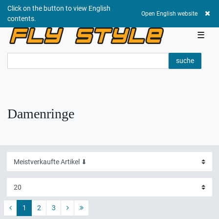
Click on the button to view English
0,00 EUR
Open English website
contents.
☰
suche
Damenringe
1
2
3