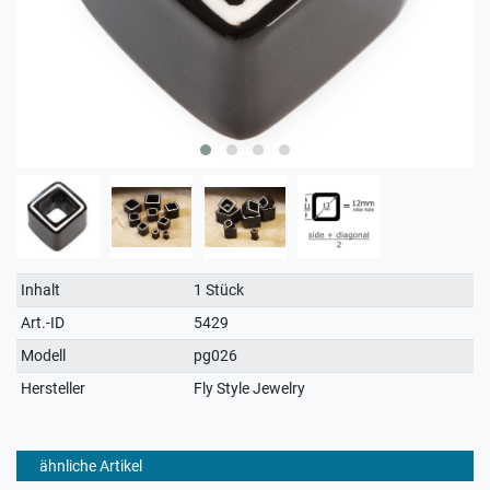
Technisches
Wert
Inhalt
1 Stück
Merkmal
Art.-ID
5429
Modell
pg026
Hersteller
Fly Style Jewelry
ähnliche Artikel