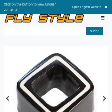
Click on the button to view English
0,00 EUR
Open English website
contents.
☰
suche