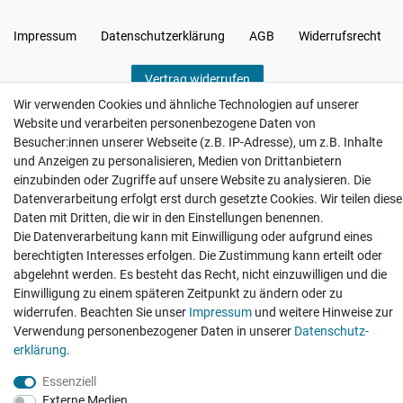
Impressum
Daten­schutz­erklärung
AGB
Widerrufs­recht
Vertrag widerrufen
Wir verwenden Cookies und ähnliche Technologien auf unserer
Website und verarbeiten personenbezogene Daten von
Besucher:innen unserer Webseite (z.B. IP-Adresse), um z.B. Inhalte
und Anzeigen zu personalisieren, Medien von Drittanbietern
einzubinden oder Zugriffe auf unsere Website zu analysieren. Die
Hatte etwas bestellt was fehlerhaft versendet
wurde. Mein Anliegen habe ich mitgeteilt und sofort
Datenverarbeitung erfolgt erst durch gesetzte Cookies. Wir teilen diese
Er...
Daten mit Dritten, die wir in den Einstellungen benennen.
Die Datenverarbeitung kann mit Einwilligung oder aufgrund eines
Datum der Veröffentlichung: 17.07.2026
Datum der Kauferfahrung: 10.07.2026
berechtigten Interesses erfolgen. Die Zustimmung kann erteilt oder
abgelehnt werden. Es besteht das Recht, nicht einzuwilligen und die
Einwilligung zu einem späteren Zeitpunkt zu ändern oder zu
widerrufen. Beachten Sie unser
Impressum
und weitere Hinweise zur
Verwendung personenbezogener Daten in unserer
Daten­schutz­
erklärung
.
495 Bewertungen
Essenziell
Externe Medien