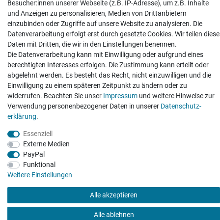
Besucher:innen unserer Webseite (z.B. IP-Adresse), um z.B. Inhalte
Zahlung und Versand
und Anzeigen zu personalisieren, Medien von Drittanbietern
einzubinden oder Zugriffe auf unsere Website zu analysieren. Die
Datenverarbeitung erfolgt erst durch gesetzte Cookies. Wir teilen diese
Impressum
Daten­schutz­erklärung
AGB
Widerrufs­recht
Daten mit Dritten, die wir in den Einstellungen benennen.
Die Datenverarbeitung kann mit Einwilligung oder aufgrund eines
Vertrag widerrufen
berechtigten Interesses erfolgen. Die Zustimmung kann erteilt oder
abgelehnt werden. Es besteht das Recht, nicht einzuwilligen und die
Einwilligung zu einem späteren Zeitpunkt zu ändern oder zu
widerrufen. Beachten Sie unser
Impressum
und weitere Hinweise zur
Verwendung personenbezogener Daten in unserer
Daten­schutz­
erklärung
.
There are no reviews yet.
Essenziell
Externe Medien
PayPal
Funktional
Weitere Einstellungen
Alle akzeptieren
Alle ablehnen