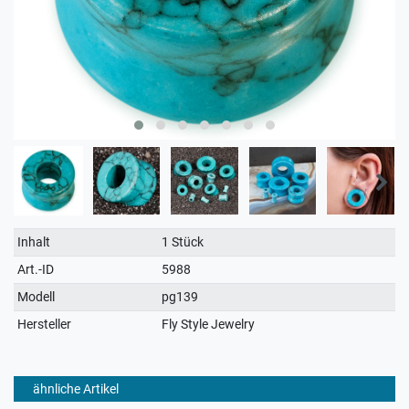
Technisches
Wert
Inhalt
1 Stück
Merkmal
Art.-ID
5988
Modell
pg139
Hersteller
Fly Style Jewelry
ähnliche Artikel