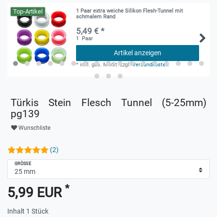
Top-Artikel
1 Paar extra weiche Silikon Flesh-Tunnel mit
schmalem Rand
5,49 € *
1
Paar
Artikel anzeigen
*
inkl. ges. MwSt.
zzgl.
Versandkosten
Türkis Stein Flesch Tunnel (5-25mm)
pg139
Wunschliste
(2)
GRÖSSE
*
5,99 EUR
Inhalt
1
Stück