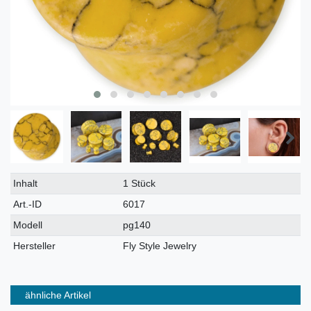
Technisches
Wert
Inhalt
1 Stück
Merkmal
Art.-ID
6017
Modell
pg140
Hersteller
Fly Style Jewelry
ähnliche Artikel