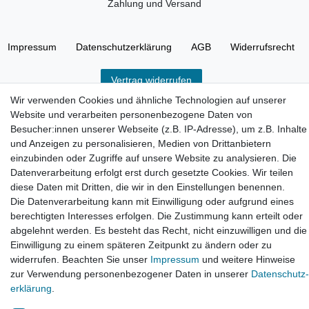
Zahlung und Versand
Impressum
Daten­schutz­erklärung
AGB
Widerrufs­recht
Vertrag widerrufen
Wir verwenden Cookies und ähnliche Technologien auf unserer
Website und verarbeiten personenbezogene Daten von
Besucher:innen unserer Webseite (z.B. IP-Adresse), um z.B. Inhalte
und Anzeigen zu personalisieren, Medien von Drittanbietern
Hatte etwas bestellt was fehlerhaft versendet
einzubinden oder Zugriffe auf unsere Website zu analysieren. Die
wurde. Mein Anliegen habe ich mitgeteilt und sofort
Datenverarbeitung erfolgt erst durch gesetzte Cookies. Wir teilen
Er...
diese Daten mit Dritten, die wir in den Einstellungen benennen.
Die Datenverarbeitung kann mit Einwilligung oder aufgrund eines
Datum der Veröffentlichung: 17.07.2026
Datum der Kauferfahrung: 10.07.2026
berechtigten Interesses erfolgen. Die Zustimmung kann erteilt oder
abgelehnt werden. Es besteht das Recht, nicht einzuwilligen und die
Einwilligung zu einem späteren Zeitpunkt zu ändern oder zu
widerrufen. Beachten Sie unser
Impressum
und weitere Hinweise
zur Verwendung personenbezogener Daten in unserer
Daten­schutz­
erklärung
.
495 Bewertungen