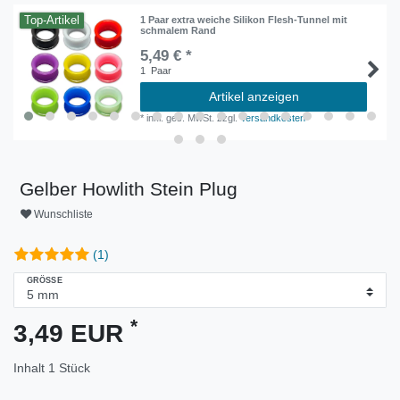
Top-Artikel
1 Paar extra weiche Silikon Flesh-Tunnel mit
schmalem Rand
5,49 € *
1
Paar
Artikel anzeigen
*
inkl. ges. MwSt.
zzgl.
Versandkosten
Gelber Howlith Stein Plug
Wunschliste
(1)
GRÖSSE
*
3,49 EUR
Inhalt
1
Stück