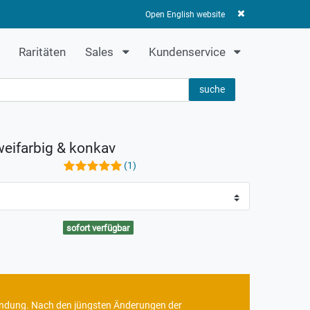
Anmelden
Registrieren
0
0,00 EUR
Open English website
Raritäten
Sales
Kundenservice
suche
weifarbig & konkav
(1)
sofort verfügbar
rbindung. Nach den jüngsten Änderungen der