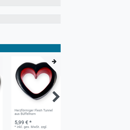
Herzförmiger Flesh Tunnel
Holz Ohr Plug aus edlem
aus Büffelhorn
leichten Narra-Holz
5,99 € *
3,99 € *
*
inkl. ges. MwSt.
zzgl.
*
inkl. ges. MwSt.
zzgl.