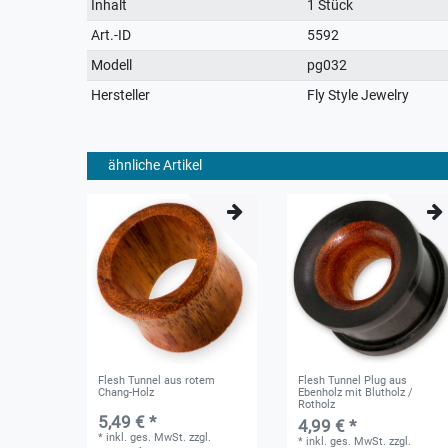
Technisches
Wert
Inhalt
1 Stück
Merkmal
Art.-ID
5592
Modell
pg032
Hersteller
Fly Style Jewelry
ähnliche Artikel
Flesh Tunnel aus rotem
Flesh Tunnel Plug aus
Chang-Holz
Ebenholz mit Blutholz /
Rotholz
5,49 € *
4,99 € *
*
inkl. ges. MwSt.
zzgl.
*
inkl. ges. MwSt.
zzgl.