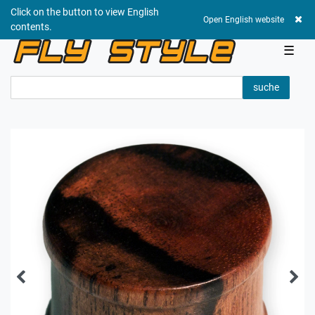
Click on the button to view English
0,00 EUR
Open English website
contents.
☰
suche