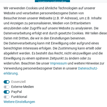
Vertrag widerrufen
Wir verwenden Cookies und ähnliche Technologien auf unserer
Website und verarbeiten personenbezogene Daten von
Besucher:innen unserer Webseite (z.B. IP-Adresse), um z.B. Inhalte
und Anzeigen zu personalisieren, Medien von Drittanbietern
einzubinden oder Zugriffe auf unsere Website zu analysieren. Die
Hatte etwas bestellt was fehlerhaft versendet
Datenverarbeitung erfolgt erst durch gesetzte Cookies. Wir teilen diese
wurde. Mein Anliegen habe ich mitgeteilt und sofort
Er...
Daten mit Dritten, die wir in den Einstellungen benennen.
Die Datenverarbeitung kann mit Einwilligung oder aufgrund eines
Datum der Veröffentlichung: 17.07.2026
Datum der Kauferfahrung: 10.07.2026
berechtigten Interesses erfolgen. Die Zustimmung kann erteilt oder
abgelehnt werden. Es besteht das Recht, nicht einzuwilligen und die
Einwilligung zu einem späteren Zeitpunkt zu ändern oder zu
widerrufen. Beachten Sie unser
Impressum
und weitere Hinweise zur
Verwendung personenbezogener Daten in unserer
Daten­schutz­
erklärung
.
495 Bewertungen
Essenziell
Externe Medien
PayPal
Funktional
Weitere Einstellungen