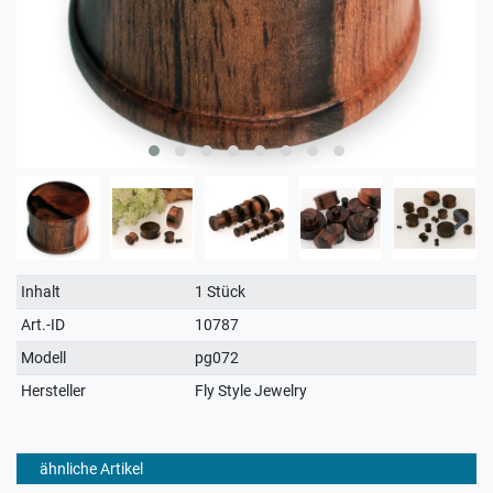
Technisches
Wert
Inhalt
1 Stück
Merkmal
Art.-ID
10787
Modell
pg072
Hersteller
Fly Style Jewelry
ähnliche Artikel