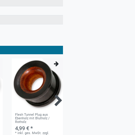
Flesh Tunnel Plug aus
Horn Dehnungssichel -
Ebenholz mit Blutholz /
Gebogene Spirale
Rotholz
4,99 € *
4,99 € *
*
inkl. ges. MwSt.
zzgl.
*
inkl. ges. MwSt.
zzgl.