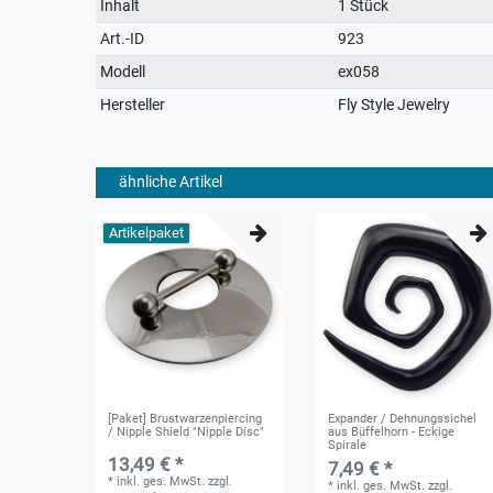
Technisches
Wert
Inhalt
1 Stück
Merkmal
Art.-ID
923
Modell
ex058
Hersteller
Fly Style Jewelry
ähnliche Artikel
Artikelpaket
[Paket] Brustwarzenpiercing
Expander / Dehnungssichel
/ Nipple Shield "Nipple Disc"
aus Büffelhorn - Eckige
Spirale
13,49 € *
7,49 € *
*
inkl. ges. MwSt.
zzgl.
*
inkl. ges. MwSt.
zzgl.