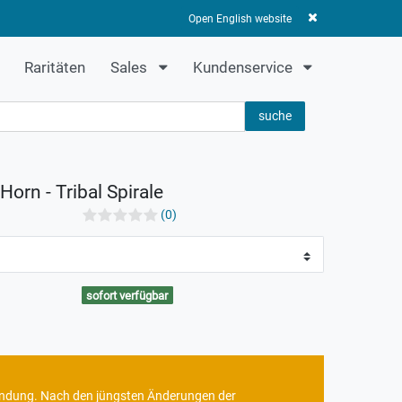
Anmelden
Registrieren
0
0,00 EUR
Open English website
Raritäten
Sales
Kundenservice
suche
orn - Tribal Spirale
(0)
sofort verfügbar
rbindung. Nach den jüngsten Änderungen der