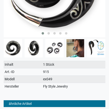
Technisches
Wert
Inhalt
1 Stück
Merkmal
Art.-ID
915
Modell
ex049
Hersteller
Fly Style Jewelry
ähnliche Artikel