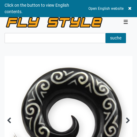
Click on the button to view English
0,00 EUR
Open English website
contents.
☰
suche