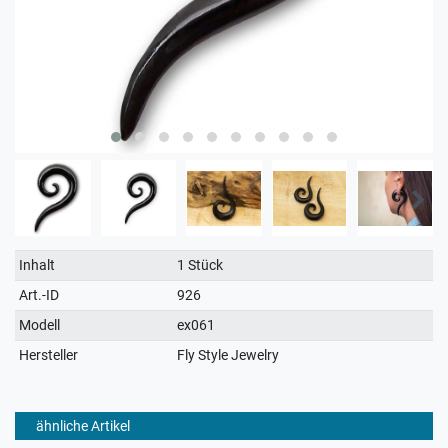
Technisches
Wert
Inhalt
1 Stück
Merkmal
Art.-ID
926
Modell
ex061
Hersteller
Fly Style Jewelry
ähnliche Artikel