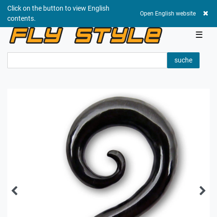
Click on the button to view English
0,00 EUR
Open English website
contents.
☰
suche