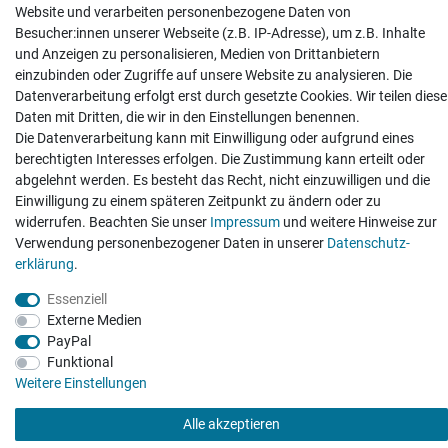
Website und verarbeiten personenbezogene Daten von
Besucher:innen unserer Webseite (z.B. IP-Adresse), um z.B. Inhalte
und Anzeigen zu personalisieren, Medien von Drittanbietern
einzubinden oder Zugriffe auf unsere Website zu analysieren. Die
Hatte etwas bestellt was fehlerhaft versendet
Datenverarbeitung erfolgt erst durch gesetzte Cookies. Wir teilen diese
wurde. Mein Anliegen habe ich mitgeteilt und sofort
Er...
Daten mit Dritten, die wir in den Einstellungen benennen.
Die Datenverarbeitung kann mit Einwilligung oder aufgrund eines
Datum der Veröffentlichung: 17.07.2026
berechtigten Interesses erfolgen. Die Zustimmung kann erteilt oder
Datum der Kauferfahrung: 10.07.2026
abgelehnt werden. Es besteht das Recht, nicht einzuwilligen und die
Einwilligung zu einem späteren Zeitpunkt zu ändern oder zu
widerrufen. Beachten Sie unser
Impressum
und weitere Hinweise zur
Verwendung personenbezogener Daten in unserer
Daten­schutz­
erklärung
.
495 Bewertungen
Essenziell
Externe Medien
PayPal
Funktional
Weitere Einstellungen
Alle akzeptieren