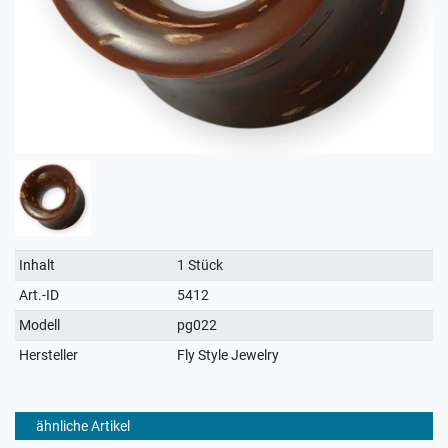
Technisches
Wert
Inhalt
1 Stück
Merkmal
Art.-ID
5412
Modell
pg022
Hersteller
Fly Style Jewelry
ähnliche Artikel