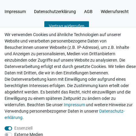
Impressum
Daten­schutz­erklärung
AGB
Widerrufs­recht
Vertrag widerrufen
Wir verwenden Cookies und ähnliche Technologien auf unserer
Website und verarbeiten personenbezogene Daten von
Besucher:innen unserer Webseite (z.B. IP-Adresse), um z.B. Inhalte
und Anzeigen zu personalisieren, Medien von Drittanbietern
einzubinden oder Zugriffe auf unsere Website zu analysieren. Die
Hatte etwas bestellt was fehlerhaft versendet
wurde. Mein Anliegen habe ich mitgeteilt und sofort
Datenverarbeitung erfolgt erst durch gesetzte Cookies. Wir teilen diese
Er...
Daten mit Dritten, die wir in den Einstellungen benennen.
Die Datenverarbeitung kann mit Einwilligung oder aufgrund eines
Datum der Veröffentlichung: 17.07.2026
Datum der Kauferfahrung: 10.07.2026
berechtigten Interesses erfolgen. Die Zustimmung kann erteilt oder
abgelehnt werden. Es besteht das Recht, nicht einzuwilligen und die
Einwilligung zu einem späteren Zeitpunkt zu ändern oder zu
widerrufen. Beachten Sie unser
Impressum
und weitere Hinweise zur
Verwendung personenbezogener Daten in unserer
Daten­schutz­
erklärung
.
495 Bewertungen
Essenziell
Externe Medien