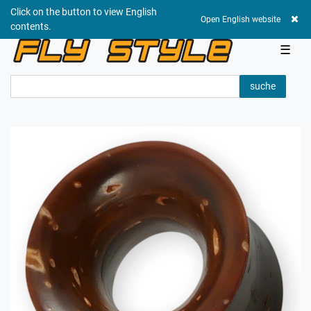
Click on the button to view English
0,00 EUR
Open English website
contents.
☰
suche