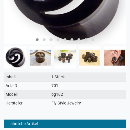
Technisches
Wert
Inhalt
1 Stück
Merkmal
Art.-ID
701
Modell
pg102
Hersteller
Fly Style Jewelry
ähnliche Artikel