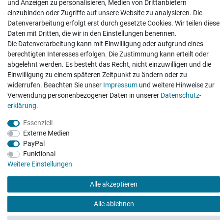
und Anzeigen zu personalisieren, Medien von Drittanbietern
einzubinden oder Zugriffe auf unsere Website zu analysieren. Die
Hatte etwas bestellt was fehlerhaft versendet
Datenverarbeitung erfolgt erst durch gesetzte Cookies. Wir teilen diese
wurde. Mein Anliegen habe ich mitgeteilt und sofort
Daten mit Dritten, die wir in den Einstellungen benennen.
Er...
Die Datenverarbeitung kann mit Einwilligung oder aufgrund eines
Datum der Veröffentlichung: 17.07.2026
berechtigten Interesses erfolgen. Die Zustimmung kann erteilt oder
Datum der Kauferfahrung: 10.07.2026
abgelehnt werden. Es besteht das Recht, nicht einzuwilligen und die
Einwilligung zu einem späteren Zeitpunkt zu ändern oder zu
widerrufen. Beachten Sie unser
Impressum
und weitere Hinweise zur
Verwendung personenbezogener Daten in unserer
Daten­schutz­
erklärung
.
495 Bewertungen
Essenziell
Externe Medien
PayPal
Funktional
Weitere Einstellungen
Alle akzeptieren
Alle ablehnen