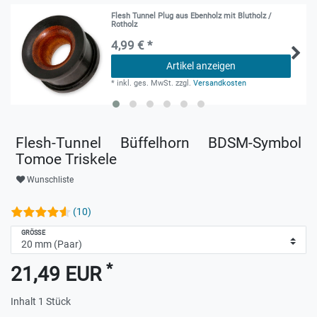
Flesh Tunnel Plug aus Ebenholz mit Blutholz /
Rotholz
4,99 € *
Artikel anzeigen
*
inkl. ges. MwSt.
zzgl.
Versandkosten
Flesh-Tunnel Büffelhorn BDSM-Symbol
Tomoe Triskele
Wunschliste
(10)
GRÖSSE
*
21,49 EUR
Inhalt
1
Stück