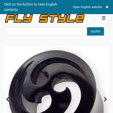
Click on the button to view English
0,00 EUR
Open English website
contents.
☰
suche