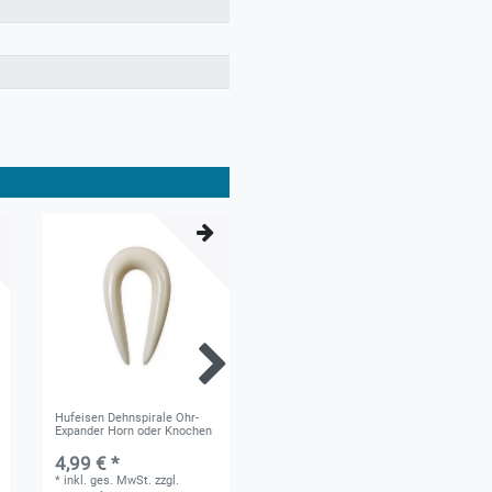
Hufeisen Dehnspirale Ohr-
Kokosnuss - Holz Flesh
Expander Horn oder Knochen
Tunnel - konkav
4,99 € *
4,99 € *
*
inkl. ges. MwSt.
zzgl.
*
inkl. ges. MwSt.
zzgl.