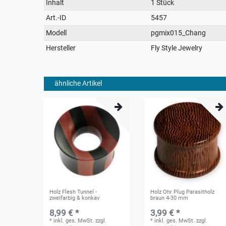
Technisches
Wert
Inhalt
1 Stück
Merkmal
Art.-ID
5457
Modell
pgmix015_Chang
Hersteller
Fly Style Jewelry
ähnliche Artikel
Holz Flesh Tunnel -
Holz Ohr Plug Parasitholz
zweifarbig & konkav
braun 4-30 mm
8,99 € *
3,99 € *
*
inkl. ges. MwSt.
zzgl.
*
inkl. ges. MwSt.
zzgl.