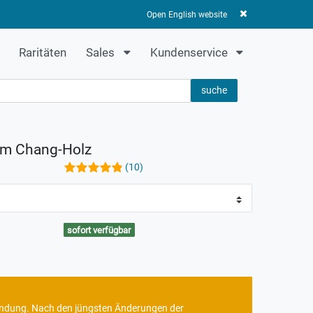
Anmelden
Registrieren
0
0,00 EUR
Open English website
Raritäten
Sales
Kundenservice
suche
em Chang-Holz
(10)
sofort verfügbar
rbindung. Nach den jüngsten Änderungen der