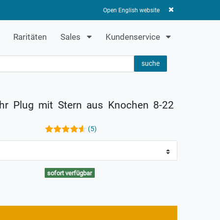
Anmelden
Registrieren
0
0,00 EUR
Open English website
Raritäten
Sales
Kundenservice
suche
hr Plug mit Stern aus Knochen 8-22
(5)
sofort verfügbar