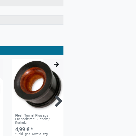
Flesh Tunnel Plug aus
Gestreifter Narra-Holz und
Ebenholz mit Blutholz /
Krokodilholz Ohr-Plug
Rotholz
4,99 € *
4,99 € *
*
inkl. ges. MwSt.
zzgl.
*
inkl. ges. MwSt.
zzgl.