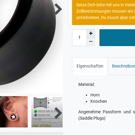
Setze Dich bitte mit uns in Ve
Zollbestimmungen müssen wir Di
unterbreiten, Du musst aber mit
Eigenschaften
Beschreibu
Material:
Horn
Knochen
Angenehme Passform und sic
(Saddle Plugs)