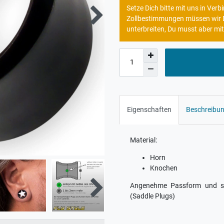
Setze Dich bitte mit uns in Ve
Zollbestimmungen müssen wir Di
unterbreiten, Du musst aber mit
Eigenschaften
Beschreibu
Material:
Horn
Knochen
Angenehme Passform und sic
(Saddle Plugs)