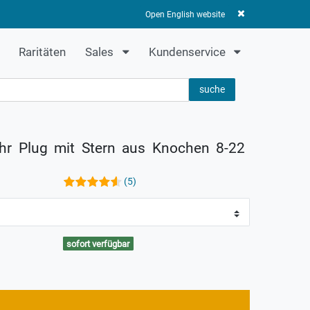
Anmelden
Registrieren
0
0,00 EUR
Open English website
Raritäten
Sales
Kundenservice
suche
hr Plug mit Stern aus Knochen 8-22
(5)
sofort verfügbar