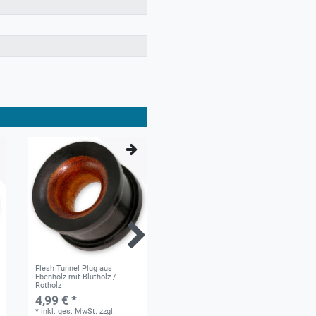
Flesh Tunnel Plug aus
Gestreifter Narra-Holz und
Ebenholz mit Blutholz /
Krokodilholz Ohr-Plug
Rotholz
4,99 € *
4,99 € *
*
inkl. ges. MwSt.
zzgl.
*
inkl. ges. MwSt.
zzgl.