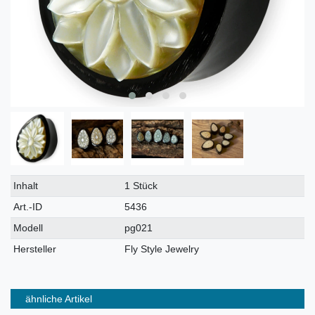
Technisches
Wert
Inhalt
1 Stück
Merkmal
Art.-ID
5436
Modell
pg021
Hersteller
Fly Style Jewelry
ähnliche Artikel