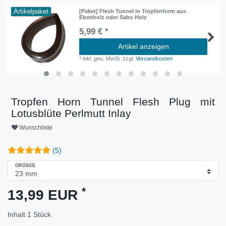
Artikelpaket
[Paket] Flesh Tunnel in Tropfenform aus
Ebenholz oder Sabo Holz
5,99 € *
Artikel anzeigen
*
inkl. ges. MwSt.
zzgl.
Versandkosten
Tropfen Horn Tunnel Flesh Plug mit
Lotusblüte Perlmutt Inlay
Wunschliste
(5)
GRÖSSE
*
13,99 EUR
Inhalt
1
Stück