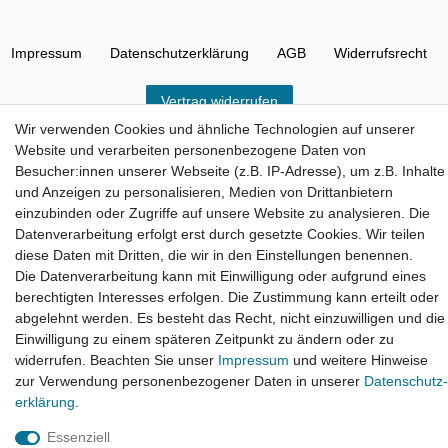
Impressum
Daten­schutz­erklärung
AGB
Widerrufs­recht
Vertrag widerrufen
Wir verwenden Cookies und ähnliche Technologien auf unserer
Website und verarbeiten personenbezogene Daten von
Besucher:innen unserer Webseite (z.B. IP-Adresse), um z.B. Inhalte
und Anzeigen zu personalisieren, Medien von Drittanbietern
einzubinden oder Zugriffe auf unsere Website zu analysieren. Die
Hatte etwas bestellt was fehlerhaft versendet
wurde. Mein Anliegen habe ich mitgeteilt und sofort
Datenverarbeitung erfolgt erst durch gesetzte Cookies. Wir teilen
Er...
diese Daten mit Dritten, die wir in den Einstellungen benennen.
Die Datenverarbeitung kann mit Einwilligung oder aufgrund eines
Datum der Veröffentlichung: 17.07.2026
Datum der Kauferfahrung: 10.07.2026
berechtigten Interesses erfolgen. Die Zustimmung kann erteilt oder
abgelehnt werden. Es besteht das Recht, nicht einzuwilligen und die
Einwilligung zu einem späteren Zeitpunkt zu ändern oder zu
widerrufen. Beachten Sie unser
Impressum
und weitere Hinweise
zur Verwendung personenbezogener Daten in unserer
Daten­schutz­
erklärung
.
495 Bewertungen
Essenziell