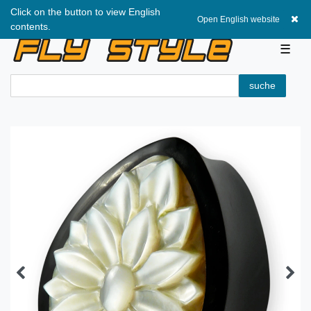
Click on the button to view English
0,00 EUR
Open English website
contents.
☰
suche