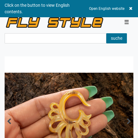
Click on the button to view English
0,00 EUR
Open English website
contents.
☰
suche