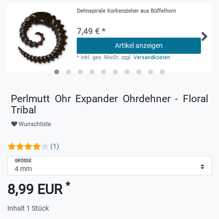
Dehnspirale Korkenzieher aus Büffelhorn
7,49 € *
Artikel anzeigen
*
inkl. ges. MwSt.
zzgl.
Versandkosten
Perlmutt Ohr Expander Ohrdehner - Floral
Tribal
Wunschliste
(1)
GRÖSSE
*
8,99 EUR
Inhalt
1
Stück