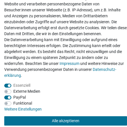
Website und verarbeiten personenbezogene Daten von
Besucher:innen unserer Webseite (z.B. IP-Adresse), um z.B. Inhalte
und Anzeigen zu personalisieren, Medien von Drittanbietern
einzubinden oder Zugriffe auf unsere Website zu analysieren. Die
Hatte etwas bestellt was fehlerhaft versendet
Datenverarbeitung erfolgt erst durch gesetzte Cookies. Wir teilen diese
wurde. Mein Anliegen habe ich mitgeteilt und sofort
Er...
Daten mit Dritten, die wir in den Einstellungen benennen.
Die Datenverarbeitung kann mit Einwilligung oder aufgrund eines
Datum der Veröffentlichung: 17.07.2026
berechtigten Interesses erfolgen. Die Zustimmung kann erteilt oder
Datum der Kauferfahrung: 10.07.2026
abgelehnt werden. Es besteht das Recht, nicht einzuwilligen und die
Einwilligung zu einem späteren Zeitpunkt zu ändern oder zu
widerrufen. Beachten Sie unser
Impressum
und weitere Hinweise zur
Verwendung personenbezogener Daten in unserer
Daten­schutz­
erklärung
.
495 Bewertungen
Essenziell
Externe Medien
PayPal
Funktional
Weitere Einstellungen
Alle akzeptieren