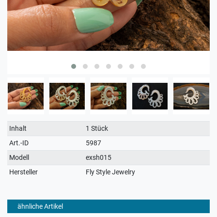
Technisches
Wert
Inhalt
1 Stück
Merkmal
Art.-ID
5987
Modell
exsh015
Hersteller
Fly Style Jewelry
ähnliche Artikel