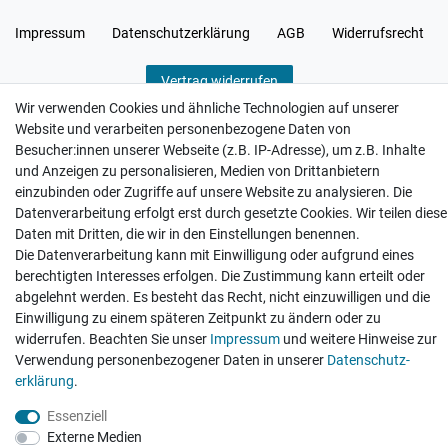
Impressum
Daten­schutz­erklärung
AGB
Widerrufs­recht
Vertrag widerrufen
Wir verwenden Cookies und ähnliche Technologien auf unserer
Website und verarbeiten personenbezogene Daten von
Besucher:innen unserer Webseite (z.B. IP-Adresse), um z.B. Inhalte
und Anzeigen zu personalisieren, Medien von Drittanbietern
einzubinden oder Zugriffe auf unsere Website zu analysieren. Die
Hatte etwas bestellt was fehlerhaft versendet
wurde. Mein Anliegen habe ich mitgeteilt und sofort
Datenverarbeitung erfolgt erst durch gesetzte Cookies. Wir teilen diese
Er...
Daten mit Dritten, die wir in den Einstellungen benennen.
Die Datenverarbeitung kann mit Einwilligung oder aufgrund eines
Datum der Veröffentlichung: 17.07.2026
Datum der Kauferfahrung: 10.07.2026
berechtigten Interesses erfolgen. Die Zustimmung kann erteilt oder
abgelehnt werden. Es besteht das Recht, nicht einzuwilligen und die
Einwilligung zu einem späteren Zeitpunkt zu ändern oder zu
widerrufen. Beachten Sie unser
Impressum
und weitere Hinweise zur
Verwendung personenbezogener Daten in unserer
Daten­schutz­
erklärung
.
495 Bewertungen
Essenziell
Externe Medien