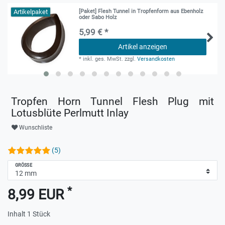
Artikelpaket
[Paket] Flesh Tunnel in Tropfenform aus Ebenholz
oder Sabo Holz
5,99 € *
Artikel anzeigen
*
inkl. ges. MwSt.
zzgl.
Versandkosten
Tropfen Horn Tunnel Flesh Plug mit
Lotusblüte Perlmutt Inlay
Wunschliste
(5)
GRÖSSE
*
8,99 EUR
Inhalt
1
Stück