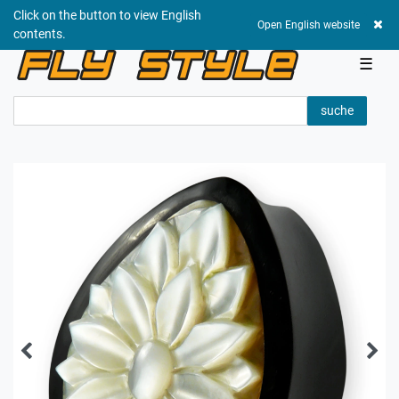
Click on the button to view English
0,00 EUR
Open English website
contents.
☰
suche