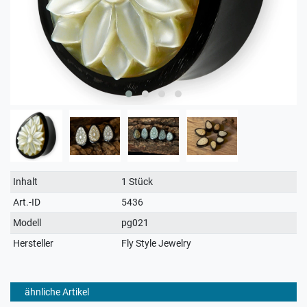
Technisches
Wert
Inhalt
1 Stück
Merkmal
Art.-ID
5436
Modell
pg021
Hersteller
Fly Style Jewelry
ähnliche Artikel