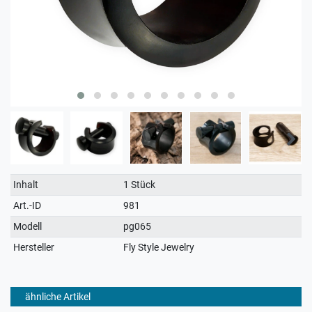
Technisches
Wert
Inhalt
1 Stück
Merkmal
Art.-ID
981
Modell
pg065
Hersteller
Fly Style Jewelry
ähnliche Artikel