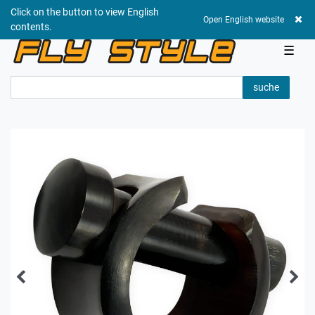
Click on the button to view English
0,00 EUR
Open English website
contents.
☰
suche