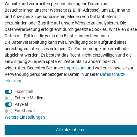
Website und verarbeiten personenbezogene Daten von
Besucher:innen unserer Webseite (z.B. IP-Adresse), um z.B. Inhalte
und Anzeigen zu personalisieren, Medien von Drittanbietern
einzubinden oder Zugriffe auf unsere Website zu analysieren. Die
Hatte etwas bestellt was fehlerhaft versendet
Datenverarbeitung erfolgt erst durch gesetzte Cookies. Wir teilen diese
wurde. Mein Anliegen habe ich mitgeteilt und sofort
Er...
Daten mit Dritten, die wir in den Einstellungen benennen.
Die Datenverarbeitung kann mit Einwilligung oder aufgrund eines
Datum der Veröffentlichung: 17.07.2026
berechtigten Interesses erfolgen. Die Zustimmung kann erteilt oder
Datum der Kauferfahrung: 10.07.2026
abgelehnt werden. Es besteht das Recht, nicht einzuwilligen und die
Einwilligung zu einem späteren Zeitpunkt zu ändern oder zu
widerrufen. Beachten Sie unser
Impressum
und weitere Hinweise zur
Verwendung personenbezogener Daten in unserer
Daten­schutz­
erklärung
.
495 Bewertungen
Essenziell
Externe Medien
PayPal
Funktional
Weitere Einstellungen
Alle akzeptieren