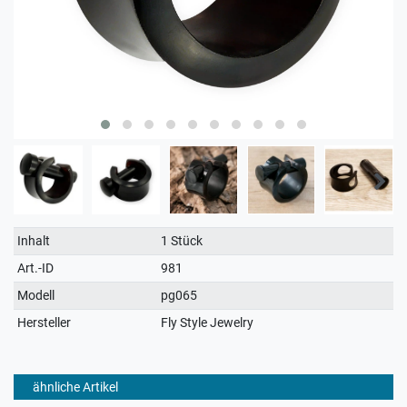
Technisches
Wert
Inhalt
1 Stück
Merkmal
Art.-ID
981
Modell
pg065
Hersteller
Fly Style Jewelry
ähnliche Artikel