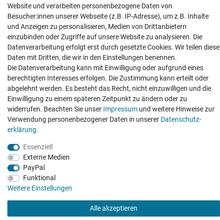
Website und verarbeiten personenbezogene Daten von
Besucher:innen unserer Webseite (z.B. IP-Adresse), um z.B. Inhalte
und Anzeigen zu personalisieren, Medien von Drittanbietern
einzubinden oder Zugriffe auf unsere Website zu analysieren. Die
Hatte etwas bestellt was fehlerhaft versendet
Datenverarbeitung erfolgt erst durch gesetzte Cookies. Wir teilen diese
wurde. Mein Anliegen habe ich mitgeteilt und sofort
Er...
Daten mit Dritten, die wir in den Einstellungen benennen.
Die Datenverarbeitung kann mit Einwilligung oder aufgrund eines
Datum der Veröffentlichung: 17.07.2026
berechtigten Interesses erfolgen. Die Zustimmung kann erteilt oder
Datum der Kauferfahrung: 10.07.2026
abgelehnt werden. Es besteht das Recht, nicht einzuwilligen und die
Einwilligung zu einem späteren Zeitpunkt zu ändern oder zu
widerrufen. Beachten Sie unser
Impressum
und weitere Hinweise zur
Verwendung personenbezogener Daten in unserer
Daten­schutz­
erklärung
.
495 Bewertungen
Essenziell
Externe Medien
PayPal
Funktional
Weitere Einstellungen
Alle akzeptieren