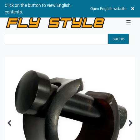
Click on the button to view English
0,00 EUR
Open English website
contents.
☰
suche