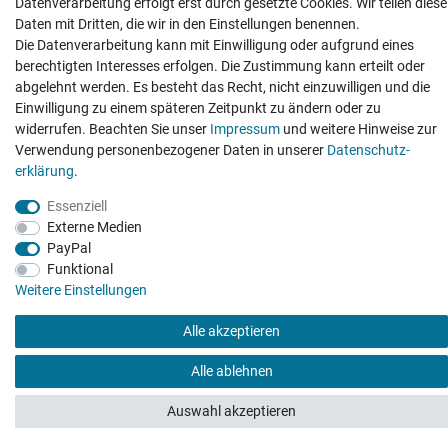
Datenverarbeitung erfolgt erst durch gesetzte Cookies. Wir teilen diese
wurde. Mein Anliegen habe ich mitgeteilt und sofort
Daten mit Dritten, die wir in den Einstellungen benennen.
Er...
Die Datenverarbeitung kann mit Einwilligung oder aufgrund eines
Datum der Veröffentlichung: 17.07.2026
berechtigten Interesses erfolgen. Die Zustimmung kann erteilt oder
Datum der Kauferfahrung: 10.07.2026
abgelehnt werden. Es besteht das Recht, nicht einzuwilligen und die
Einwilligung zu einem späteren Zeitpunkt zu ändern oder zu
widerrufen. Beachten Sie unser
Impressum
und weitere Hinweise zur
Verwendung personenbezogener Daten in unserer
Daten­schutz­
erklärung
.
495 Bewertungen
Essenziell
Externe Medien
PayPal
Funktional
Weitere Einstellungen
Alle akzeptieren
Alle ablehnen
Auswahl akzeptieren