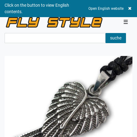
Click on the button to view English
0,00 EUR
Open English website
contents.
☰
suche