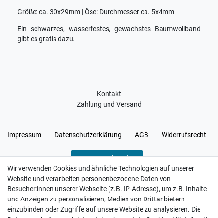
Größe: ca. 30x29mm | Öse: Durchmesser ca. 5x4mm
Ein schwarzes, wasserfestes, gewachstes Baumwollband
gibt es gratis dazu.
Kontakt
Zahlung und Versand
Impressum
Daten­schutz­erklärung
AGB
Widerrufs­recht
Vertrag widerrufen
Wir verwenden Cookies und ähnliche Technologien auf unserer
Website und verarbeiten personenbezogene Daten von
Besucher:innen unserer Webseite (z.B. IP-Adresse), um z.B. Inhalte
und Anzeigen zu personalisieren, Medien von Drittanbietern
einzubinden oder Zugriffe auf unsere Website zu analysieren. Die
Hatte etwas bestellt was fehlerhaft versendet