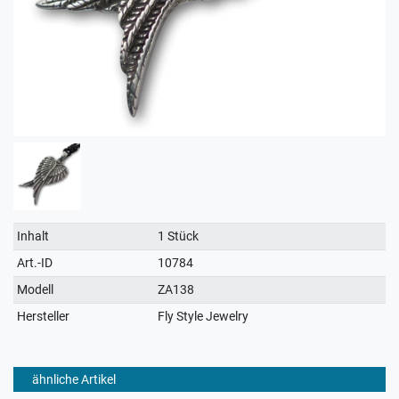
Technisches
Wert
Inhalt
1 Stück
Merkmal
Art.-ID
10784
Modell
ZA138
Hersteller
Fly Style Jewelry
ähnliche Artikel