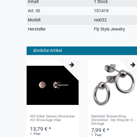
Technisches
Wert
Inhalt
1 Stück
Merkmal
Art.-ID
101419
Modell
risi032
Hersteller
Fly Style Jewelry
ähnliche Artikel
925 Silber Damen Ohrstecker
Edelstahl Sklaven-Ring
mit Shiva-Auge Inlay
Ohrstecker - Der Ring der O -
Ohrringe
13,79 € *
7,99 € *
1
Paar
1
Paar