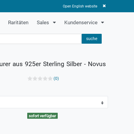
Anmelden
Registrieren
0
0,00 EUR
Open English website
Raritäten
Sales
Kundenservice
suche
urer aus 925er Sterling Silber - Novus
(0)
sofort verfügbar