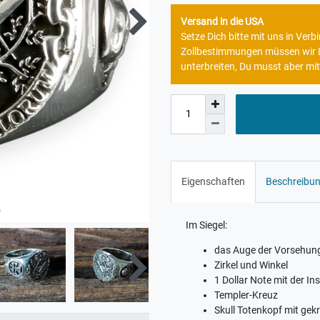
Versand in die USA
Setze Dich bitte mit uns in Ve
Zollbestimmungen müssen wir Di
unterbreiten, Du musst aber mit
Eigenschaften
Beschreibu
Im Siegel:
das Auge der Vorsehun
Zirkel und Winkel
1 Dollar Note mit der I
Templer-Kreuz
Skull Totenkopf mit gek