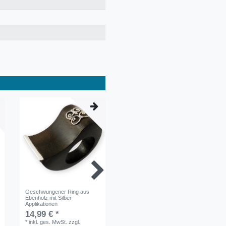
Geschwungener Ring aus
Silberring - Keltisches Band
Ebenholz mit Silber
Applikationen
27,49 € *
14,99 € *
*
inkl. ges. MwSt.
zzgl.
*
inkl. ges. MwSt.
zzgl.