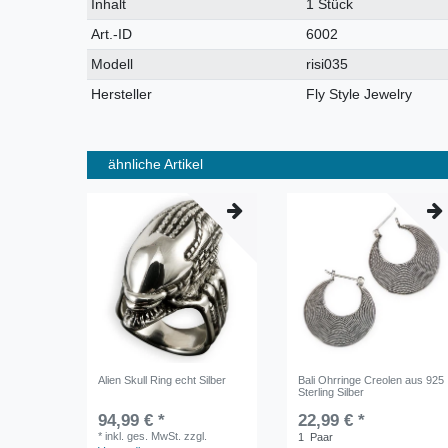
Technisches
Wert
Inhalt
1 Stück
Merkmal
Art.-ID
6002
Modell
risi035
Hersteller
Fly Style Jewelry
ähnliche Artikel
Alien Skull Ring echt Silber
Bali Ohrringe Creolen aus 925
Sterling Silber
94,99 € *
22,99 € *
*
inkl. ges. MwSt.
zzgl.
1
Paar