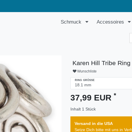
Schmuck
Accessoires
Karen Hill Tribe Ring
Wunschliste
RING GRÖSSE
*
37,99 EUR
Inhalt
1
Stück
Versand in die USA
Setze Dich bitte mit uns in V