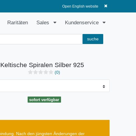
Anmelden
Registrieren
0
0,00 EUR
Open English website
Raritäten
Sales
Kundenservice
suche
 Keltische Spiralen Silber 925
(0)
sofort verfügbar
erbindung. Nach den jüngsten Änderungen der