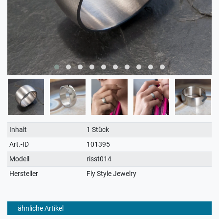
Technisches
Wert
Inhalt
1 Stück
Merkmal
Art.-ID
101395
Modell
risst014
Hersteller
Fly Style Jewelry
ähnliche Artikel