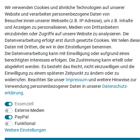
Wir verwenden Cookies und ähnliche Technologien auf unserer
Website und verarbeiten personenbezogene Daten von
Besucher:innen unserer Webseite (z.B. IP-Adresse), um z.B. Inhalte
und Anzeigen zu personalisieren, Medien von Drittanbietern
Hatte etwas bestellt was fehlerhaft versendet
einzubinden oder Zugriffe auf unsere Website zu analysieren. Die
wurde. Mein Anliegen habe ich mitgeteilt und sofort
Datenverarbeitung erfolgt erst durch gesetzte Cookies. Wir teilen diese
Er...
Daten mit Dritten, die wir in den Einstellungen benennen.
Datum der Veröffentlichung: 17.07.2026
Die Datenverarbeitung kann mit Einwilligung oder aufgrund eines
Datum der Kauferfahrung: 10.07.2026
berechtigten Interesses erfolgen. Die Zustimmung kann erteilt oder
abgelehnt werden. Es besteht das Recht, nicht einzuwilligen und die
Einwilligung zu einem späteren Zeitpunkt zu ändern oder zu
widerrufen. Beachten Sie unser
Impressum
und weitere Hinweise zur
Verwendung personenbezogener Daten in unserer
Daten­schutz­
495 Bewertungen
erklärung
.
Essenziell
Externe Medien
PayPal
Funktional
Weitere Einstellungen