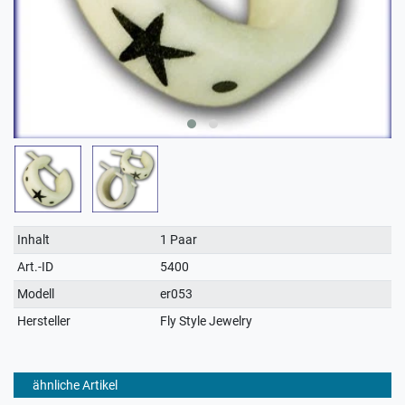
Technisches
Wert
Inhalt
1 Paar
Merkmal
Art.-ID
5400
Modell
er053
Hersteller
Fly Style Jewelry
ähnliche Artikel