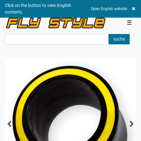
Click on the button to view English
0,00 EUR
Open English website
contents.
☰
suche