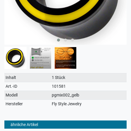
Technisches
Wert
Inhalt
1 Stück
Merkmal
Art.-ID
101581
Modell
pgmix002_gelb
Hersteller
Fly Style Jewelry
ähnliche Artikel