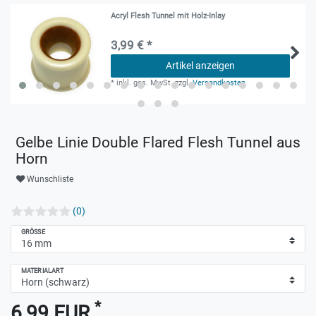
Acryl Flesh Tunnel mit Holz-Inlay
3,99 € *
Artikel anzeigen
*
inkl. ges. MwSt.
zzgl.
Versandkosten
Gelbe Linie Double Flared Flesh Tunnel aus
Horn
Wunschliste
(0)
GRÖSSE
MATERIALART
*
6,99 EUR