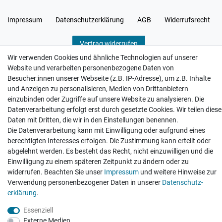
Impressum
Daten­schutz­erklärung
AGB
Widerrufs­recht
Vertrag widerrufen
Wir verwenden Cookies und ähnliche Technologien auf unserer
Website und verarbeiten personenbezogene Daten von
Besucher:innen unserer Webseite (z.B. IP-Adresse), um z.B. Inhalte
und Anzeigen zu personalisieren, Medien von Drittanbietern
Hatte etwas bestellt was fehlerhaft versendet
einzubinden oder Zugriffe auf unsere Website zu analysieren. Die
wurde. Mein Anliegen habe ich mitgeteilt und sofort
Datenverarbeitung erfolgt erst durch gesetzte Cookies. Wir teilen diese
Er...
Daten mit Dritten, die wir in den Einstellungen benennen.
Die Datenverarbeitung kann mit Einwilligung oder aufgrund eines
Datum der Veröffentlichung: 17.07.2026
Datum der Kauferfahrung: 10.07.2026
berechtigten Interesses erfolgen. Die Zustimmung kann erteilt oder
abgelehnt werden. Es besteht das Recht, nicht einzuwilligen und die
Einwilligung zu einem späteren Zeitpunkt zu ändern oder zu
widerrufen. Beachten Sie unser
Impressum
und weitere Hinweise zur
Verwendung personenbezogener Daten in unserer
Daten­schutz­
erklärung
.
495 Bewertungen
Essenziell
Externe Medien