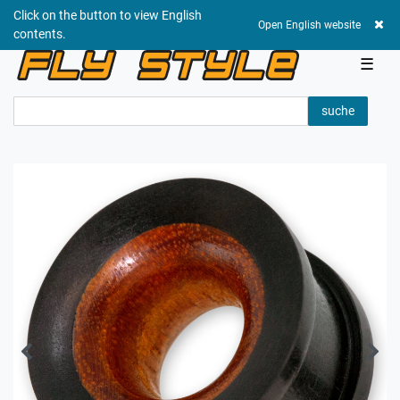
Click on the button to view English
0,00 EUR
Open English website
contents.
☰
suche