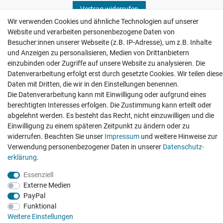
Vertrag widerrufen
Wir verwenden Cookies und ähnliche Technologien auf unserer
Website und verarbeiten personenbezogene Daten von
Besucher:innen unserer Webseite (z.B. IP-Adresse), um z.B. Inhalte
und Anzeigen zu personalisieren, Medien von Drittanbietern
einzubinden oder Zugriffe auf unsere Website zu analysieren. Die
Hatte etwas bestellt was fehlerhaft versendet
Datenverarbeitung erfolgt erst durch gesetzte Cookies. Wir teilen diese
wurde. Mein Anliegen habe ich mitgeteilt und sofort
Er...
Daten mit Dritten, die wir in den Einstellungen benennen.
Die Datenverarbeitung kann mit Einwilligung oder aufgrund eines
Datum der Veröffentlichung: 17.07.2026
Datum der Kauferfahrung: 10.07.2026
berechtigten Interesses erfolgen. Die Zustimmung kann erteilt oder
abgelehnt werden. Es besteht das Recht, nicht einzuwilligen und die
Einwilligung zu einem späteren Zeitpunkt zu ändern oder zu
widerrufen. Beachten Sie unser
Impressum
und weitere Hinweise zur
Verwendung personenbezogener Daten in unserer
Daten­schutz­
erklärung
.
495 Bewertungen
Essenziell
Externe Medien
PayPal
Funktional
Weitere Einstellungen