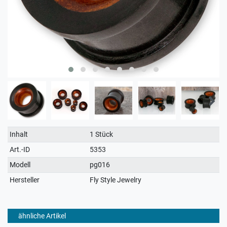
Technisches
Wert
Inhalt
1 Stück
Merkmal
Art.-ID
5353
Modell
pg016
Hersteller
Fly Style Jewelry
ähnliche Artikel