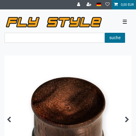
0,00 EUR
☰
suche