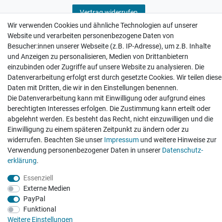
Vertrag widerrufen
Wir verwenden Cookies und ähnliche Technologien auf unserer
Website und verarbeiten personenbezogene Daten von
Besucher:innen unserer Webseite (z.B. IP-Adresse), um z.B. Inhalte
und Anzeigen zu personalisieren, Medien von Drittanbietern
einzubinden oder Zugriffe auf unsere Website zu analysieren. Die
Hatte etwas bestellt was fehlerhaft versendet
wurde. Mein Anliegen habe ich mitgeteilt und sofort
Datenverarbeitung erfolgt erst durch gesetzte Cookies. Wir teilen diese
Er...
Daten mit Dritten, die wir in den Einstellungen benennen.
Die Datenverarbeitung kann mit Einwilligung oder aufgrund eines
Datum der Veröffentlichung: 17.07.2026
Datum der Kauferfahrung: 10.07.2026
berechtigten Interesses erfolgen. Die Zustimmung kann erteilt oder
abgelehnt werden. Es besteht das Recht, nicht einzuwilligen und die
Einwilligung zu einem späteren Zeitpunkt zu ändern oder zu
widerrufen. Beachten Sie unser
Impressum
und weitere Hinweise zur
Verwendung personenbezogener Daten in unserer
Daten­schutz­
erklärung
.
495 Bewertungen
Essenziell
Externe Medien
PayPal
Funktional
Weitere Einstellungen