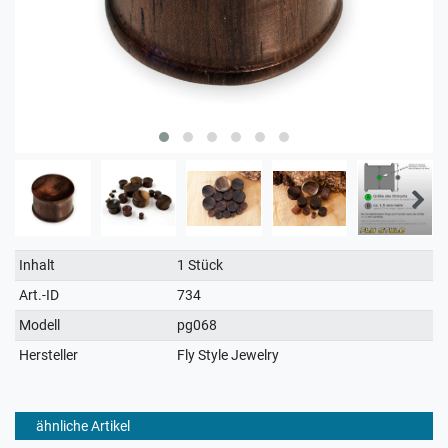
Technisches
Wert
Inhalt
1 Stück
Merkmal
Art.-ID
734
Modell
pg068
Hersteller
Fly Style Jewelry
ähnliche Artikel