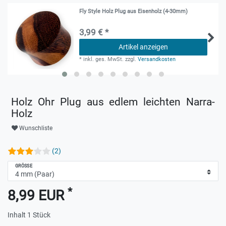
Fly Style Holz Plug aus Eisenholz (4-30mm)
3,99 € *
Artikel anzeigen
*
inkl. ges. MwSt.
zzgl.
Versandkosten
Holz Ohr Plug aus edlem leichten Narra-
Holz
Wunschliste
(2)
GRÖSSE
*
8,99 EUR
Inhalt
1
Stück