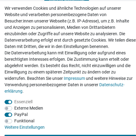
Vertrag widerrufen
Wir verwenden Cookies und ähnliche Technologien auf unserer
Website und verarbeiten personenbezogene Daten von
Besucher:innen unserer Webseite (z.B. IP-Adresse), um z.B. Inhalte
und Anzeigen zu personalisieren, Medien von Drittanbietern
einzubinden oder Zugriffe auf unsere Website zu analysieren. Die
Hatte etwas bestellt was fehlerhaft versendet
Datenverarbeitung erfolgt erst durch gesetzte Cookies. Wir teilen diese
wurde. Mein Anliegen habe ich mitgeteilt und sofort
Er...
Daten mit Dritten, die wir in den Einstellungen benennen.
Die Datenverarbeitung kann mit Einwilligung oder aufgrund eines
Datum der Veröffentlichung: 17.07.2026
Datum der Kauferfahrung: 10.07.2026
berechtigten Interesses erfolgen. Die Zustimmung kann erteilt oder
abgelehnt werden. Es besteht das Recht, nicht einzuwilligen und die
Einwilligung zu einem späteren Zeitpunkt zu ändern oder zu
widerrufen. Beachten Sie unser
Impressum
und weitere Hinweise zur
Verwendung personenbezogener Daten in unserer
Daten­schutz­
erklärung
.
495 Bewertungen
Essenziell
Externe Medien
PayPal
Funktional
Weitere Einstellungen