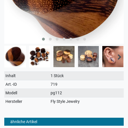
Technisches
Wert
Inhalt
1 Stück
Merkmal
Art.-ID
719
Modell
pg112
Hersteller
Fly Style Jewelry
ähnliche Artikel