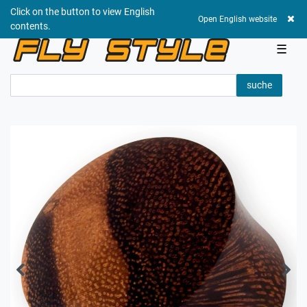
Click on the button to view English
0,00 EUR
Open English website
contents.
☰
suche