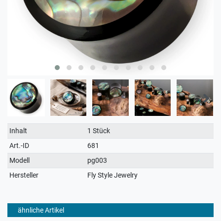
Technisches
Wert
Inhalt
1 Stück
Merkmal
Art.-ID
681
Modell
pg003
Hersteller
Fly Style Jewelry
ähnliche Artikel