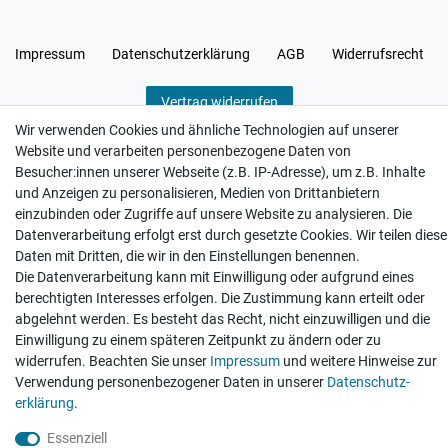
Impressum
Daten­schutz­erklärung
AGB
Widerrufs­recht
Vertrag widerrufen
Wir verwenden Cookies und ähnliche Technologien auf unserer
Website und verarbeiten personenbezogene Daten von
Besucher:innen unserer Webseite (z.B. IP-Adresse), um z.B. Inhalte
und Anzeigen zu personalisieren, Medien von Drittanbietern
einzubinden oder Zugriffe auf unsere Website zu analysieren. Die
Hatte etwas bestellt was fehlerhaft versendet
wurde. Mein Anliegen habe ich mitgeteilt und sofort
Datenverarbeitung erfolgt erst durch gesetzte Cookies. Wir teilen diese
Er...
Daten mit Dritten, die wir in den Einstellungen benennen.
Die Datenverarbeitung kann mit Einwilligung oder aufgrund eines
Datum der Veröffentlichung: 17.07.2026
Datum der Kauferfahrung: 10.07.2026
berechtigten Interesses erfolgen. Die Zustimmung kann erteilt oder
abgelehnt werden. Es besteht das Recht, nicht einzuwilligen und die
Einwilligung zu einem späteren Zeitpunkt zu ändern oder zu
widerrufen. Beachten Sie unser
Impressum
und weitere Hinweise zur
Verwendung personenbezogener Daten in unserer
Daten­schutz­
erklärung
.
495 Bewertungen
Essenziell