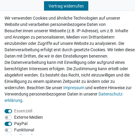
Vertrag widerrufen
Wir verwenden Cookies und ähnliche Technologien auf unserer
Website und verarbeiten personenbezogene Daten von
Besucher:innen unserer Webseite (z.B. IP-Adresse), um z.B. Inhalte
und Anzeigen zu personalisieren, Medien von Drittanbietern
Hatte etwas bestellt was fehlerhaft versendet
einzubinden oder Zugriffe auf unsere Website zu analysieren. Die
wurde. Mein Anliegen habe ich mitgeteilt und sofort
Datenverarbeitung erfolgt erst durch gesetzte Cookies. Wir teilen diese
Er...
Daten mit Dritten, die wir in den Einstellungen benennen.
Datum der Veröffentlichung: 17.07.2026
Die Datenverarbeitung kann mit Einwilligung oder aufgrund eines
Datum der Kauferfahrung: 10.07.2026
berechtigten Interesses erfolgen. Die Zustimmung kann erteilt oder
abgelehnt werden. Es besteht das Recht, nicht einzuwilligen und die
Einwilligung zu einem späteren Zeitpunkt zu ändern oder zu
widerrufen. Beachten Sie unser
Impressum
und weitere Hinweise zur
Verwendung personenbezogener Daten in unserer
Daten­schutz­
495 Bewertungen
erklärung
.
Essenziell
Externe Medien
PayPal
Funktional