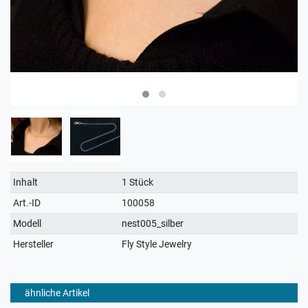
Technisches
Wert
Inhalt
1 Stück
Merkmal
Art.-ID
100058
Modell
nest005_silber
Hersteller
Fly Style Jewelry
ähnliche Artikel