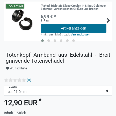
Top-Artikel
[Paket] Edelstahl Klapp-Creolen in Silber, Gold oder
Schwarz - verschiedenen Größen und Breiten
6,99 € *
1
Paar
Artikel anzeigen
*
inkl. ges. MwSt.
zzgl.
Versandkosten
Totenkopf Armband aus Edelstahl - Breit
grinsende Totenschädel
Wunschliste
(0)
LÄNGEN
*
12,90 EUR
Inhalt
1
Stück