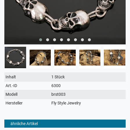
Technisches
Wert
Inhalt
1 Stück
Merkmal
Art.-ID
6300
Modell
brst003
Hersteller
Fly Style Jewelry
ähnliche Artikel