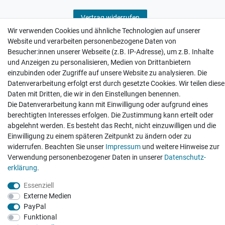
Vertrag widerrufen
Wir verwenden Cookies und ähnliche Technologien auf unserer
Website und verarbeiten personenbezogene Daten von
Besucher:innen unserer Webseite (z.B. IP-Adresse), um z.B. Inhalte
und Anzeigen zu personalisieren, Medien von Drittanbietern
einzubinden oder Zugriffe auf unsere Website zu analysieren. Die
Hatte etwas bestellt was fehlerhaft versendet
wurde. Mein Anliegen habe ich mitgeteilt und sofort
Datenverarbeitung erfolgt erst durch gesetzte Cookies. Wir teilen diese
Er...
Daten mit Dritten, die wir in den Einstellungen benennen.
Die Datenverarbeitung kann mit Einwilligung oder aufgrund eines
Datum der Veröffentlichung: 17.07.2026
Datum der Kauferfahrung: 10.07.2026
berechtigten Interesses erfolgen. Die Zustimmung kann erteilt oder
abgelehnt werden. Es besteht das Recht, nicht einzuwilligen und die
Einwilligung zu einem späteren Zeitpunkt zu ändern oder zu
widerrufen. Beachten Sie unser
Impressum
und weitere Hinweise zur
Verwendung personenbezogener Daten in unserer
Daten­schutz­
erklärung
.
495 Bewertungen
Essenziell
Externe Medien
PayPal
Funktional