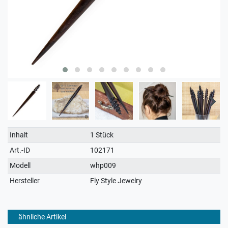
Technisches
Wert
Inhalt
1 Stück
Merkmal
Art.-ID
102171
Modell
whp009
Hersteller
Fly Style Jewelry
ähnliche Artikel