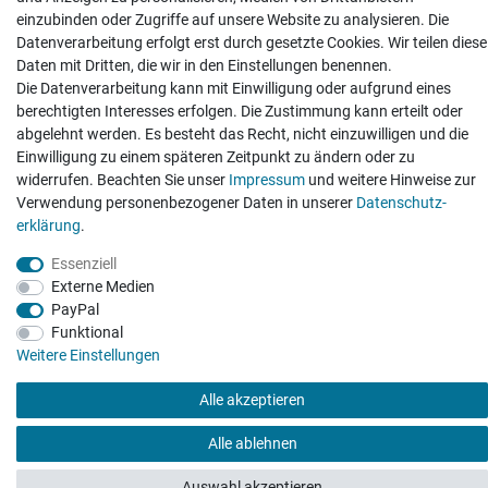
einzubinden oder Zugriffe auf unsere Website zu analysieren. Die
Hatte etwas bestellt was fehlerhaft versendet
Datenverarbeitung erfolgt erst durch gesetzte Cookies. Wir teilen diese
wurde. Mein Anliegen habe ich mitgeteilt und sofort
Er...
Daten mit Dritten, die wir in den Einstellungen benennen.
Die Datenverarbeitung kann mit Einwilligung oder aufgrund eines
Datum der Veröffentlichung: 17.07.2026
berechtigten Interesses erfolgen. Die Zustimmung kann erteilt oder
Datum der Kauferfahrung: 10.07.2026
abgelehnt werden. Es besteht das Recht, nicht einzuwilligen und die
Einwilligung zu einem späteren Zeitpunkt zu ändern oder zu
widerrufen. Beachten Sie unser
Impressum
und weitere Hinweise zur
Verwendung personenbezogener Daten in unserer
Daten­schutz­
erklärung
.
495 Bewertungen
Essenziell
Externe Medien
PayPal
Funktional
Weitere Einstellungen
Alle akzeptieren
Alle ablehnen
Auswahl akzeptieren