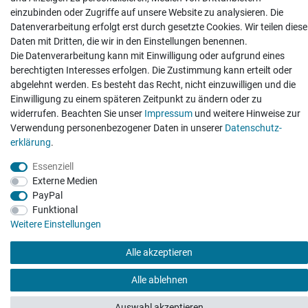
einzubinden oder Zugriffe auf unsere Website zu analysieren. Die
Hatte etwas bestellt was fehlerhaft versendet
Datenverarbeitung erfolgt erst durch gesetzte Cookies. Wir teilen diese
wurde. Mein Anliegen habe ich mitgeteilt und sofort
Er...
Daten mit Dritten, die wir in den Einstellungen benennen.
Die Datenverarbeitung kann mit Einwilligung oder aufgrund eines
Datum der Veröffentlichung: 17.07.2026
berechtigten Interesses erfolgen. Die Zustimmung kann erteilt oder
Datum der Kauferfahrung: 10.07.2026
abgelehnt werden. Es besteht das Recht, nicht einzuwilligen und die
Einwilligung zu einem späteren Zeitpunkt zu ändern oder zu
widerrufen. Beachten Sie unser
Impressum
und weitere Hinweise zur
Verwendung personenbezogener Daten in unserer
Daten­schutz­
erklärung
.
495 Bewertungen
Essenziell
Externe Medien
PayPal
Funktional
Weitere Einstellungen
Alle akzeptieren
Alle ablehnen
Auswahl akzeptieren