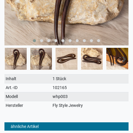
Technisches
Wert
Inhalt
1 Stück
Merkmal
Art.-ID
102165
Modell
whp003
Hersteller
Fly Style Jewelry
ähnliche Artikel